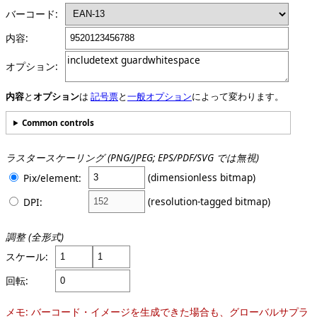
バーコード:
内容
:
オプション:
内容
と
オプション
は
記号票
と
一般オプション
によって変わります。
Common controls
ラスタースケーリング (PNG/JPEG; EPS/PDF/SVG では無視)
(dimensionless bitmap)
Pix/element:
(resolution-tagged bitmap)
DPI:
調整 (全形式)
スケール:
回転:
メモ: バーコード・イメージを生成できた場合も、グローバルサプラ