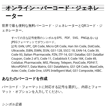
オンライン・バーコード・ジェネレ
ーター
世界で最も便利な無料
バーコード・ジェネレーター
とQRコード・ジ
ェネレーター。
すべての主な記号使用のシンボルをEPS、PDF、SVG、PNGあるいは
JPEGフォーマットでダウンロード。
記号:
EAN, UPC, QR Code, Micro QR Code, Han Xin Code, DotCode,
Ultracode, ISBN, ISMN, ISSN, GS1-128, SSCC-18, EAN-14, Code 39,
Code 93, Italian Pharmacode, PZN, ITF-14, GS1 DataBar, GS1 DataBar
Coupon, Code 2 of 5, Code 11, Codablock F, Code 16K, Code 49,
Codabar, Pharmacode, MSI, Plessey, Telepen, PosiCode, PDF417,
MicroPDF417, Data Matrix, GS1 DataMatrix, GS1 QR Code, MaxiCode,
Aztec Code, Code One, USPS Intelligent Mail, GS1 Composite, HIBC
.
あなたのバーコードを作成
バーコード・フォーマットに対応する記号を選択し、内容とフォー
マット・オプションを入力してください。
シンボル定義